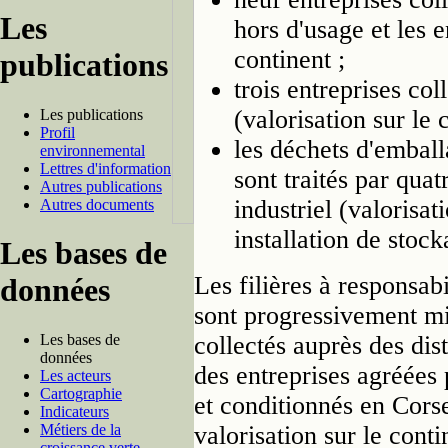
Les
hors d'usage et les e
continent ;
publications
trois entreprises co
(valorisation sur le 
Les publications
Profil
les déchets d'emball
environnemental
Lettres d'information
sont traités par quat
Autres publications
industriel (valorisat
Autres documents
installation de stoc
Les bases de
Les filières à responsab
données
sont progressivement mi
collectés auprès des dist
Les bases de
données
des entreprises agréées 
Les acteurs
Cartographie
et conditionnés en Corse
Indicateurs
valorisation sur le conti
Métiers de la
croissance verte