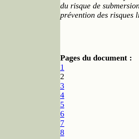
du risque de submersion
prévention des risques l
Pages du document :
1
2
3
4
5
6
7
8