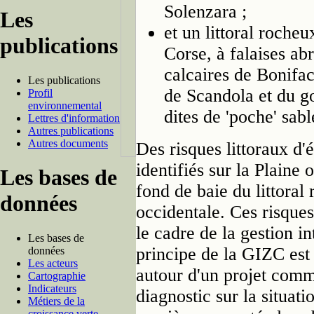
Solenzara ;
Les
et un littoral rocheu
publications
Corse, à falaises abr
calcaires de Bonifaci
Les publications
de Scandola et du go
Profil
environnemental
dites de 'poche' sabl
Lettres d'information
Autres publications
Autres documents
Des risques littoraux d'
identifiés sur la Plaine 
Les bases de
fond de baie du littora
données
occidentale. Ces risque
le cadre de la gestion i
Les bases de
principe de la GIZC est 
données
Les acteurs
autour d'un projet comm
Cartographie
Indicateurs
diagnostic sur la situati
Métiers de la
croissance verte