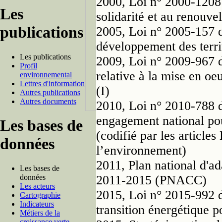
2000, Loi n° 2000-1208 
Les
solidarité et au renouve
publications
2005, Loi n° 2005-157 d
développement des terri
Les publications
2009, Loi n° 2009-967 
Profil
relative à la mise en o
environnemental
Lettres d'information
(I)
Autres publications
Autres documents
2010, Loi n° 2010-788 d
engagement national pou
Les bases de
(codifié par les article
données
l’environnement)
2011, Plan national d'a
Les bases de
données
2011-2015 (PNACC)
Les acteurs
2015, Loi n° 2015-992 d
Cartographie
Indicateurs
transition énergétique p
Métiers de la
croissance verte