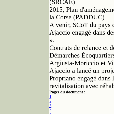
(SRCAE)
2015, Plan d'aménageme
la Corse (PADDUC)
A venir, SCoT du pays 
Ajaccio engagé dans des 
».
Contrats de relance et 
Démarches Écoquartiers 
Argiusta-Moriccio et V
Ajaccio a lancé un proje
Propriano engagé dans l
revitalisation avec réhab
Pages du document :
1
2
3
4