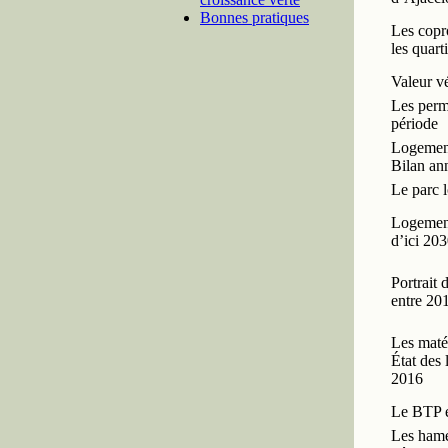
Bonnes pratiques
Les copro
les quart
Valeur vé
Les permi
période
Logement 
Bilan an
Le parc l
Logements
d’ici 20
Portrait 
entre 20
Les maté
État des
2016
Le BTP 
Les hame