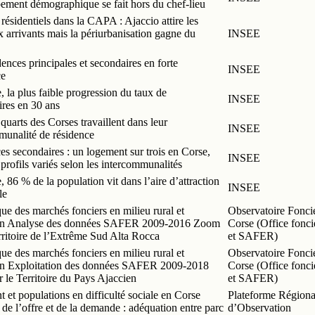
ement démographique se fait hors du chef-lieu
résidentiels dans la CAPA : Ajaccio attire les
 arrivants mais la périurbanisation gagne du
INSEE
ences principales et secondaires en forte
INSEE
ce
 la plus faible progression du taux de
INSEE
ires en 30 ans
 quarts des Corses travaillent dans leur
INSEE
munalité de résidence
s secondaires : un logement sur trois en Corse,
INSEE
profils variés selon les intercommunalités
 86 % de la population vit dans l’aire d’attraction
INSEE
le
e des marchés fonciers en milieu rural et
Observatoire Fonci
ain Analyse des données SAFER 2009-2016 Zoom
Corse (Office fonci
rritoire de l’Extrême Sud Alta Rocca
et SAFER)
e des marchés fonciers en milieu rural et
Observatoire Fonci
in Exploitation des données SAFER 2009-2018
Corse (Office fonci
 le Territoire du Pays Ajaccien
et SAFER)
et populations en difficulté sociale en Corse
Plateforme Régiona
 de l’offre et de la demande : adéquation entre parc
d’Observation