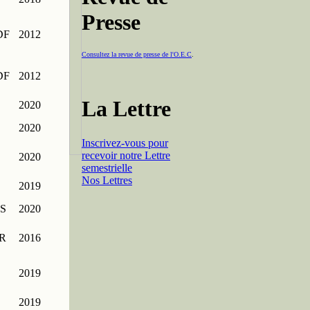
Presse
DF
2012
Consultez la revue de presse de l'O.E.C
.
DF
2012
La Lettre
2020
2020
Inscrivez-vous pour
recevoir notre Lettre
2020
semestrielle
Nos Lettres
2019
S
2020
R
2016
2019
2019