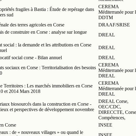
CEREMA
priétés fragiles à Bastia : Étude de repérage dans
Méditerranée pour l
iers sud
DDTM
nale des terres agricoles en Corse
DRAAF/SRISE
s de construire en Corse : analyse sur longue
DREAL
social : la demande et les attributions en Corse
DREAL
nuel
ocatif social corse - Bilan annuel
DREAL
CEREMA
 sociaux en Corse : Territorialisation des besoins
Méditerranée pour l
30
DREAL
CEREMA
de Territoires : Les marchés immobiliers en Corse
Méditerranée pour l
10 et 2014 Mars 2018
DREAL
DREAL Corse,
riaux biosourcés dans la construction en Corse -
OEC/CDC,
 lieux et perspectives de développement novembre
DIRECCTE, Cors
Compétences,
en Corse
INSEE
aux : de « nouveaux villages » ou quand le
INSEE