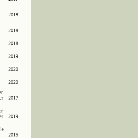
2018
2018
2018
2019
2020
2020
er
er
2017
er
er
2019
le
2015