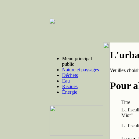
L'urba
Menu principal
public
Nature et paysages
Veuillez chois
Déchets
Eau
Pour al
Risques
Énergie
Titre
La fiscal
Miot"
La fiscal
Le parc l