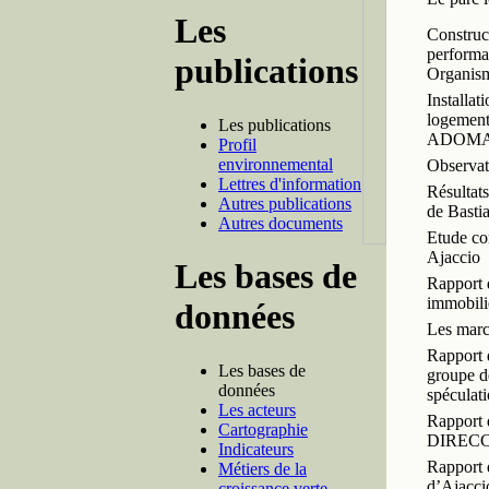
Les
Construct
performa
publications
Organisme
Installat
logement
Les publications
ADOM
Profil
environnemental
Observato
Lettres d'information
Résultat
Autres publications
de Basti
Autres documents
Etude com
Ajaccio
Les bases de
Rapport d
immobili
données
Les marc
Rapport 
Les bases de
groupe de
données
spéculat
Les acteurs
Rapport 
Cartographie
DIRECCT
Indicateurs
Rapport 
Métiers de la
d’Ajacci
croissance verte