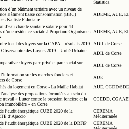
Statistica
ion d’un bâtiment tertiaire avec un niveau de
nce Bâtiment basse consommation (BBC)
ADEME, AUE, E
 : Kalliste Fiduciaire
ion d’eau chaude sanitaire solaire pour 43
s d’une résidence sociale à Propriano Organisme :
ADEME, AUE, E
A
ire local des loyers sur la CAPA – résultats 2019
ADIL de Corse
s Observatoire des Loyers 2019 – Unité Urbaine
ADIL de Corse
a
parative : loyers parc privé et parc social sur
ADIL de Corse
’information sur les marches fonciers et
AUE
ers de Corse
hés du logement en Corse - La Maille Habitat
AUE, CGDD/SDE
d’analyse des propositions formulées au sein du
 travail « Lutter contre la pression foncière et la
CGEDD, CGAAE
ion immobilière » en Corse
de l’audit énergétique CUBE 2020 de la
CEREMA
E d’Ajaccio
Méditerranée
de l’audit énergétique CUBE 2020 de la DRFiP
CEREMA
o
Méditerranée