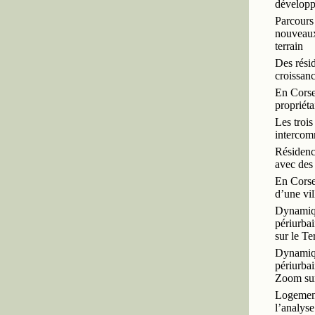
développ
Parcours 
nouveaux
terrain
Des résid
croissan
En Corse,
propriéta
Les trois
intercom
Résidence
avec des 
En Corse,
d’une vil
Dynamiqu
périurb
sur le Te
Dynamiqu
périurba
Zoom sur
Logement 
l’analyse