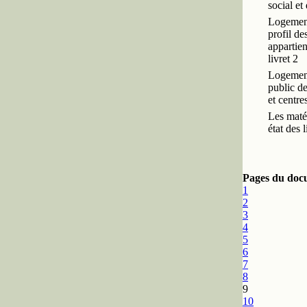
social et
Logement 
profil de
appartie
livret 2
Logement 
public de
et centre
Les matér
état des 
Pages du doc
1
2
3
4
5
6
7
8
9
10