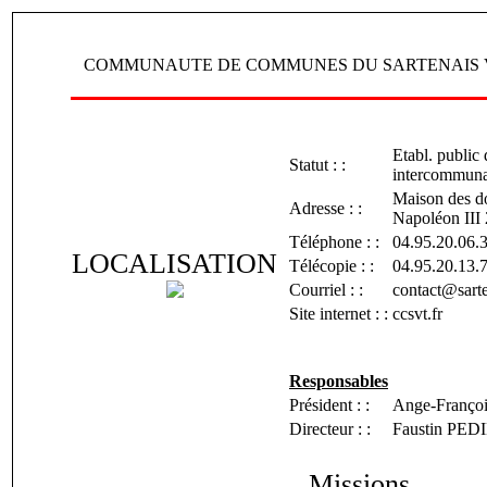
COMMUNAUTE DE COMMUNES DU SARTENAIS 
Etabl. public
Statut : :
intercommuna
Maison des d
Adresse : :
Napoléon II
Téléphone : :
04.95.20.06.
LOCALISATION
Télécopie : :
04.95.20.13.
Courriel : :
contact@sarte
Site internet : :
ccsvt.fr
Responsables
Président : :
Ange-Franç
Directeur : :
Faustin PED
Missions