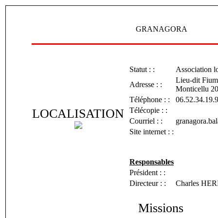
GRANAGORA
Statut : :
Association l
Lieu-dit Fium
Adresse : :
Monticellu
Téléphone : :
06.52.34.19.
Télécopie : :
LOCALISATION
Courriel : :
granagora.b
Site internet : :
Responsables
Président : :
Directeur : :
Charles HE
Missions