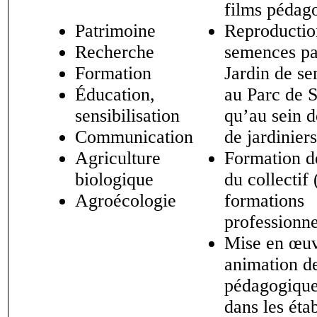
films pédago
Patrimoine
Reproductio
Recherche
semences pa
Formation
Jardin de s
Éducation,
au Parc de S
sensibilisation
qu’au sein d
Communication
de jardinier
Agriculture
Formation 
biologique
du collectif 
Agroécologie
formations
professionne
Mise en œuv
animation de
pédagogiqu
dans les éta