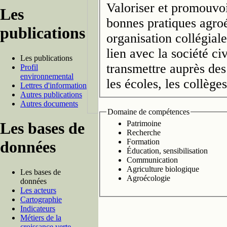
Valoriser et promouvoir
Les
bonnes pratiques agroé
publications
organisation collégial
lien avec la société c
Les publications
transmettre auprès des 
Profil
environnemental
les écoles, les collèges
Lettres d'information
Autres publications
Autres documents
Domaine de compétences
Les bases de
Patrimoine
Recherche
Formation
données
Éducation, sensibilisation
Communication
Agriculture biologique
Les bases de
Agroécologie
données
Les acteurs
Cartographie
Indicateurs
Métiers de la
croissance verte