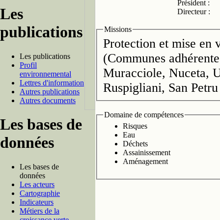
Président :
Les
Directeur :
publications
Missions
Protection et mise en 
(Communes adhérentes
Les publications
Profil
Muracciole, Nuceta, U
environnemental
Lettres d'information
Ruspigliani, San Petru
Autres publications
Autres documents
Domaine de compétences
Les bases de
Risques
Eau
données
Déchets
Assainissement
Aménagement
Les bases de
données
Les acteurs
Cartographie
Indicateurs
Métiers de la
croissance verte