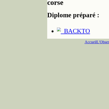
corse
Diplome préparé :
Accueil
L'Obser