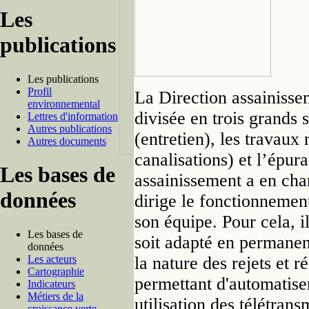
Les
publications
Les publications
Profil
La Direction assainisse
environnemental
divisée en trois grands 
Lettres d'information
Autres publications
(entretien), les travaux
Autres documents
canalisations) et l’épur
Les bases de
assainissement a en char
données
dirige le fonctionnemen
son équipe. Pour cela, il
Les bases de
soit adapté en permanen
données
Les acteurs
la nature des rejets et 
Cartographie
permettant d'automatiser
Indicateurs
Métiers de la
utilisation des télétrans
croissance verte