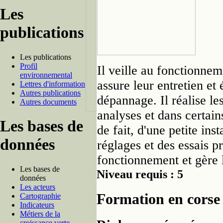
Les
publications
Les publications
Profil
Il veille au fonctionnem
environnemental
assure leur entretien et
Lettres d'information
Autres publications
dépannage. Il réalise l
Autres documents
analyses et dans certains
Les bases de
de fait, d'une petite ins
données
réglages et des essais pr
fonctionnement et gère l
Les bases de
Niveau requis : 5
données
Les acteurs
Formation en corse
Cartographie
Indicateurs
Métiers de la
croissance verte