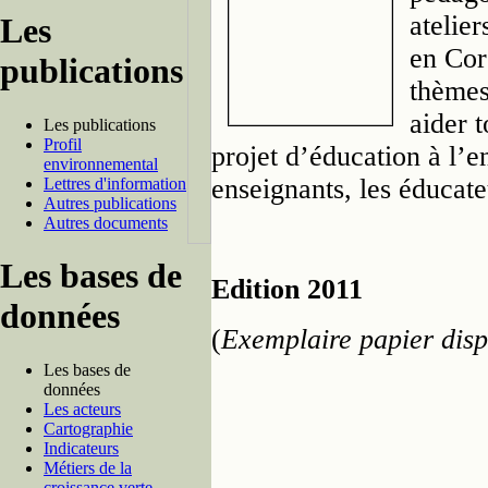
atelier
Les
en Cor
publications
thèmes
aider 
Les publications
Profil
projet d’éducation à l’
environnemental
enseignants, les éducate
Lettres d'information
Autres publications
Autres documents
Les bases de
Edition 2011
données
(
Exemplaire papier disp
Les bases de
données
Les acteurs
Cartographie
Indicateurs
Métiers de la
croissance verte