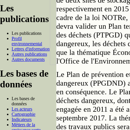
de deux sites de stocka
Les
respectivement en 2015 e
cadre de la loi NOTRe, l
publications
devra valider un Plan te
Les publications
des déchets (PTPGD) qu
Profil
dangereux, les déchets 
environnemental
Lettres d'information
que la thématique Économ
Autres publications
Autres documents
l'Office de l'Environne
Les bases de
Le Plan de prévention e
dangereux (PPGDND) act
données
en conséquence. Le Plan
Les bases de
déchets dangereux, dont
données
engagée en 2011 a été a
Les acteurs
Cartographie
septembre 2017. La thém
Indicateurs
Métiers de la
des travaux publics ser
croissance verte