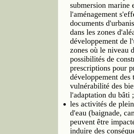
submersion marine et
l'aménagement s'eff
documents d'urbanism
dans les zones d'aléas
développement de l'u
zones où le niveau d
possibilités de cons
prescriptions pour 
développement des te
vulnérabilité des bi
l'adaptation du bâti ;
les activités de plei
d'eau (baignade, can
peuvent être impacté
induire des conséqu