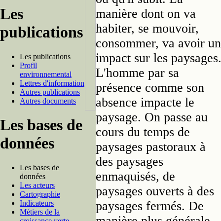
Les
manière dont on va
habiter, se mouvoir,
publications
consommer, va avoir un
impact sur les paysages
Les publications
Profil
L'homme par sa
environnemental
Lettres d'information
présence comme son
Autres publications
absence impacte le
Autres documents
paysage. On passe au
Les bases de
cours du temps de
données
paysages pastoraux à
des paysages
Les bases de
enmaquisés, de
données
Les acteurs
paysages ouverts à des
Cartographie
paysages fermés. De
Indicateurs
Métiers de la
manière plus générale,
croissance verte