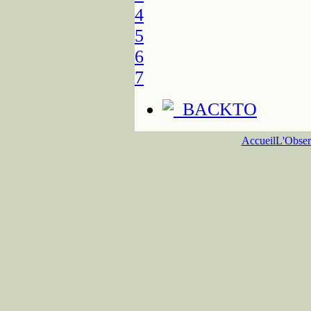
4
5
6
7
Accueil
L'Obser