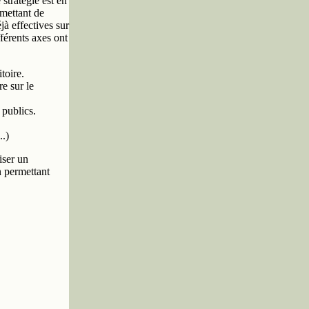
stratégie est en
rmettant de
jà effectives sur
férents axes ont
toire.
re sur le
 publics.
..)
iser un
on permettant