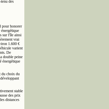
-tenu des
l pour honorer
é énergétique
sur l'île ainsi
ièrement vrai
viron 1.600 €
éhicule varient
ants. De
la double peine
té énergétique
ct du choix du
n développant
ativement stable
ausse des prix
des distances