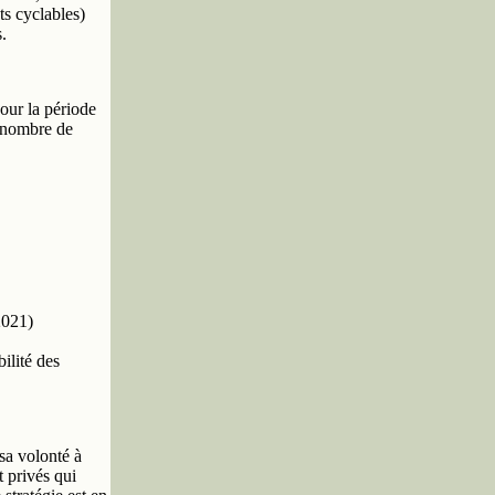
s cyclables)
.
our la période
e nombre de
2021)
ilité des
sa volonté à
t privés qui