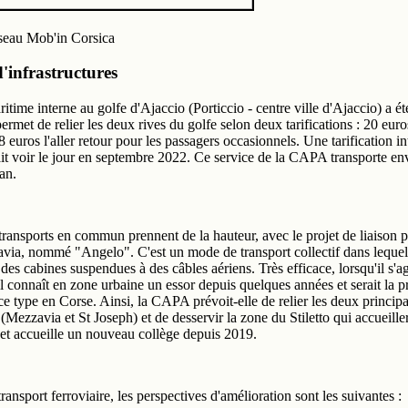
seau Mob'in Corsica
'infrastructures
itime interne au golfe d'Ajaccio (Porticcio - centre ville d'Ajaccio) a é
ermet de relier les deux rives du golfe selon deux tarifications : 20 eur
8 euros l'aller retour pour les passagers occasionnels. Une tarification i
rait voir le jour en septembre 2022. Ce service de la CAPA transporte e
an.
transports en commun prennent de la hauteur, avec le projet de liaison p
via, nommé "Angelo". C'est un mode de transport collectif dans lequel
es cabines suspendues à des câbles aériens. Très efficace, lorsqu'il s'ag
il connaît en zone urbaine un essor depuis quelques années et serait la 
 ce type en Corse. Ainsi, la CAPA prévoit-elle de relier les deux principa
 (Mezzavia et St Joseph) et de desservir la zone du Stiletto qui accueille
 et accueille un nouveau collège depuis 2019.
ransport ferroviaire, les perspectives d'amélioration sont les suivantes :