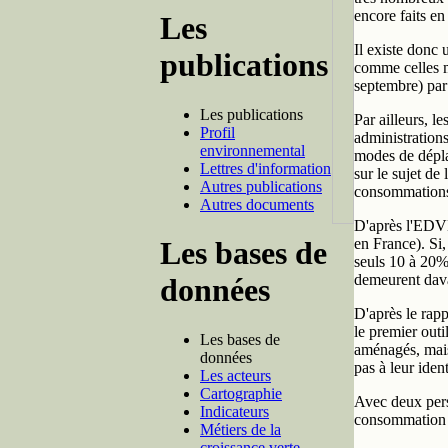
encore faits e
Les
Il existe donc
publications
comme celles m
septembre) par
Les publications
Par ailleurs, l
Profil
administrations
environnemental
modes de dépla
Lettres d'information
sur le sujet d
Autres publications
consommations 
Autres documents
D'après l'EDVM
en France). Si,
Les bases de
seuls 10 à 20% 
demeurent dava
données
D'après le rap
le premier outi
Les bases de
aménagés, mais 
données
pas à leur ident
Les acteurs
Cartographie
Avec deux perso
Indicateurs
consommation d'
Métiers de la
croissance verte