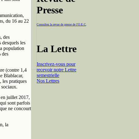
Presse
ommunication,
ns, du 16 au 22
Consultez la revue de presse de l'O.E.C
.
s, des
s desquels les
La Lettre
la population
% des
Inscrivez-vous pour
recevoir notre Lettre
re (contre 1,4
semestrielle
de Blablacar,
Nos Lettres
 les pratiques
 sociaux.
n juillet 2017,
qui sont parfois
tique ne concourt
n, la