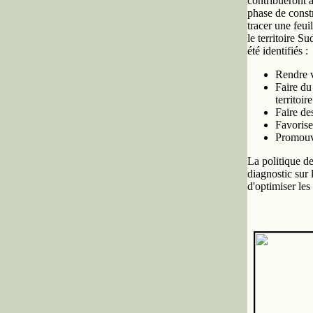
contribueront à
phase de constr
tracer une feui
le territoire S
été identifiés :
Rendre vi
Faire du
territoire
Faire de
Favorise
Promouvo
La politique de
diagnostic sur l
d'optimiser les