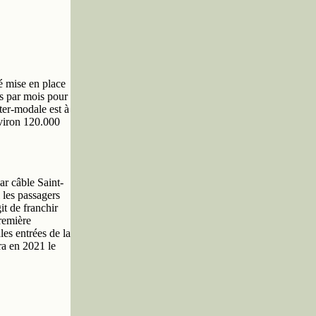
té mise en place
os par mois pour
nter-modale est à
nviron 120.000
ar câble Saint-
 les passagers
it de franchir
première
les entrées de la
ra en 2021 le