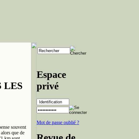
Espace
 LES
privé
Mot de passe oublié ?
 pense souvent
 alors que de
Revue de
d'1 km sont