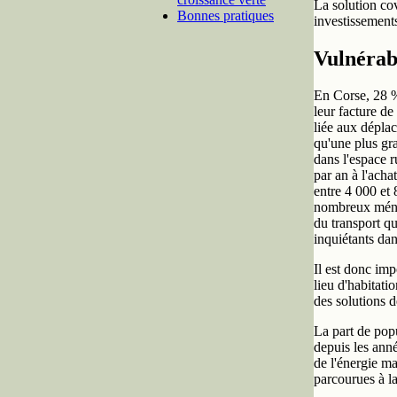
La solution co
Bonnes pratiques
investissements
Vulnérab
En Corse, 28 
leur facture de
liée aux déplac
qu'une plus gr
dans l'espace 
par an à l'acha
entre 4 000 et 
nombreux ménag
du transport qu
inquiétants dan
Il est donc imp
lieu d'habitati
des solutions d
La part de popu
depuis les anné
de l'énergie m
parcourues à l