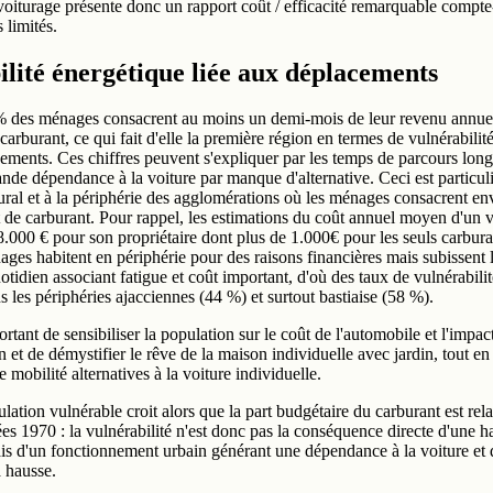
voiturage présente donc un rapport coût / efficacité remarquable compte
 limités.
ilité énergétique liée aux déplacements
% des ménages consacrent au moins un demi-mois de leur revenu annue
 carburant, ce qui fait d'elle la première région en termes de vulnérabilit
ements. Ces chiffres peuvent s'expliquer par les temps de parcours longs 
ande dépendance à la voiture par manque d'alternative. Ceci est particul
rural et à la périphérie des agglomérations où les ménages consacrent en
t de carburant. Pour rappel, les estimations du coût annuel moyen d'un v
8.000 € pour son propriétaire dont plus de 1.000€ pour les seuls carbur
es habitent en périphérie pour des raisons financières mais subissent 
otidien associant fatigue et coût important, d'où des taux de vulnérabili
s les périphéries ajacciennes (44 %) et surtout bastiaise (58 %).
ortant de sensibiliser la population sur le coût de l'automobile et l'impa
on et de démystifier le rêve de la maison individuelle avec jardin, tout e
e mobilité alternatives à la voiture individuelle.
lation vulnérable croit alors que la part budgétaire du carburant est rel
es 1970 : la vulnérabilité n'est donc pas la conséquence directe d'une h
ais d'un fonctionnement urbain générant une dépendance à la voiture et 
a hausse.