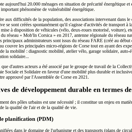
e aujourd'hui 20.000 ménages en situation de précarité énergétique et e
 important phénomène de vulnérabilité énergétique.
e aux difficultés de la population, des associations intervenant dans le
ive se sont créées spontanément qu'il s'agisse d'activités de transport à
t mise à disposition de véhicules (vélo, deux-roues motorisé, voiture), etc
n du réseau « Mob'In Corsica » en 2017, antenne régionale du réseau na
es principaux administrateurs sont issus du réseau FARE (créé au début
au couvre les principales micro-régions de Corse tout en ayant des exper
e la mobilité : diagnostic mobilité, atelier vélo, garage solidaire, auto-é
tion solidaire...
 que d'autres acteurs a été associé par le groupe de travail de la Collect
 Sociale et Solidaire en faveur d'une mobilité plus durable et inclusiv
 être approuvé par l'Assemblée de Corse en 2021.
ives de développement durable en termes de
nt des pôles urbains est une nécessité ; il constitue un enjeu en matiè
e la qualité de l'air et de la qualité de vie.
de planification (PDM)
nifiées dans le domaine de l'urbanisme et des transports (plans de circul