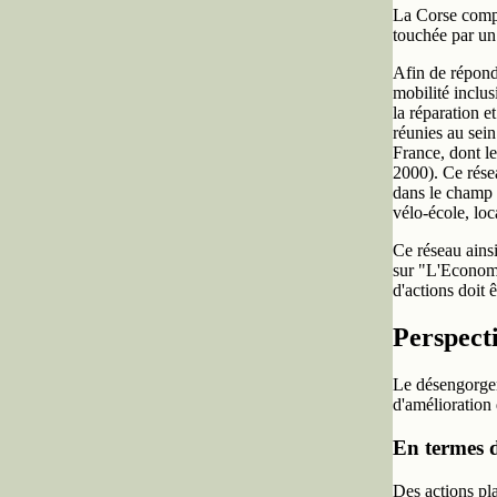
La Corse compt
touchée par un
Afin de répondr
mobilité inclus
la réparation e
réunies au sei
France, dont l
2000). Ce rése
dans le champ d
vélo-école, loca
Ce réseau ainsi
sur "L'Economie
d'actions doit
Perspect
Le désengorgeme
d'amélioration d
En termes 
Des actions pla