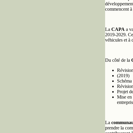
développement 
commencent à 
La
CAPA
a va
2019-2029. Cel
véhicules et à 
Du côté de la
Révision
(2019)
Schéma 
Révision
Projet d
Mise en 
entrepri
La
communaut
prendre la comp