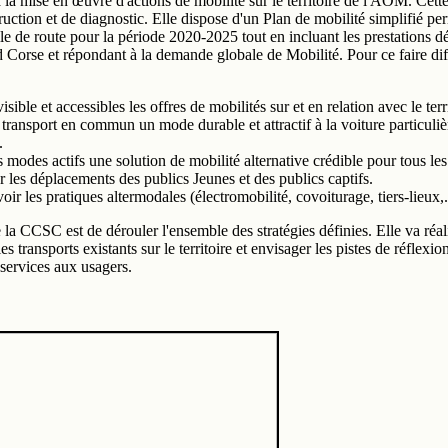
 la mise en œuvre d'actions de mobilité sur le territoire de l'AOM. Cette 
uction et de diagnostic. Elle dispose d'un Plan de mobilité simplifié pe
lle de route pour la période 2020-2025 tout en incluant les prestations dé
ud Corse et répondant à la demande globale de Mobilité. Pour ce faire dif
sible et accessibles les offres de mobilités sur et en relation avec le terri
 transport en commun un mode durable et attractif à la voiture particuliè
.
s modes actifs une solution de mobilité alternative crédible pour tous les
r les déplacements des publics Jeunes et des publics captifs.
ir les pratiques altermodales (électromobilité, covoiturage, tiers-lieux,.
 la CCSC est de dérouler l'ensemble des stratégies définies. Elle va réal
es transports existants sur le territoire et envisager les pistes de réflexi
 services aux usagers.