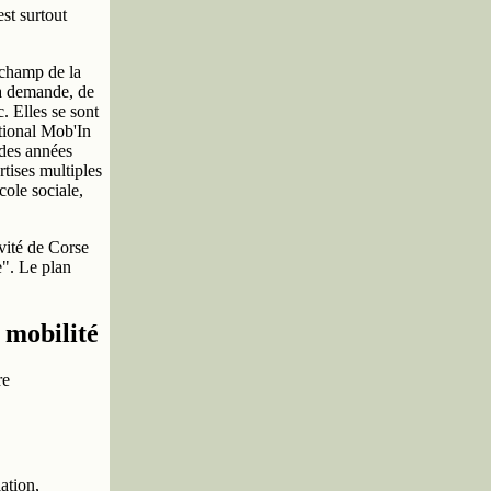
st surtout
 champ de la
 la demande, de
. Elles se sont
tional Mob'In
 des années
tises multiples
cole sociale,
ivité de Corse
e". Le plan
 mobilité
re
ation,