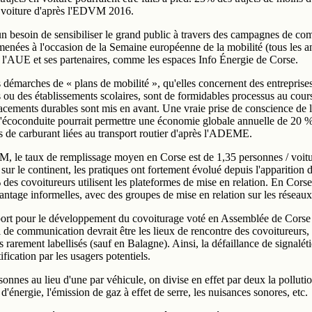
n voiture d'après l'EDVM 2016.
 un besoin de sensibiliser le grand public à travers des campagnes de c
enées à l'occasion de la Semaine européenne de la mobilité (tous les a
 l'AUE et ses partenaires, comme les espaces Info Énergie de Corse.
es démarches de « plans de mobilité », qu'elles concernent des entreprise
 ou des établissements scolaires, sont de formidables processus au cour
cements durables sont mis en avant. Une vraie prise de conscience de 
e l'écoconduite pourrait permettre une économie globale annuelle de 20 
de carburant liées au transport routier d'après l'ADEME.
, le taux de remplissage moyen en Corse est de 1,35 personnes / voitu
 sur le continent, les pratiques ont fortement évolué depuis l'apparition 
des covoitureurs utilisent les plateformes de mise en relation. En Corse,
ntage informelles, avec des groupes de mise en relation sur les réseaux
port pour le développement du covoiturage voté en Assemblée de Corse e
l de communication devrait être les lieux de rencontre des covoitureurs, 
rarement labellisés (sauf en Balagne). Ainsi, la défaillance de signalé
ification par les usagers potentiels.
nnes au lieu d'une par véhicule, on divise en effet par deux la pollutio
énergie, l'émission de gaz à effet de serre, les nuisances sonores, etc.