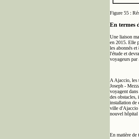
Figure 55 : Ré
En termes d
Une liaison mar
en 2015. Elle p
les abonnés et 
l'étude et dev
voyageurs par 
A Ajaccio, les 
Joseph - Mezza
voyagent dans d
des obstacles, 
installation de
ville d'Ajaccio
nouvel hôpital
En matière de t