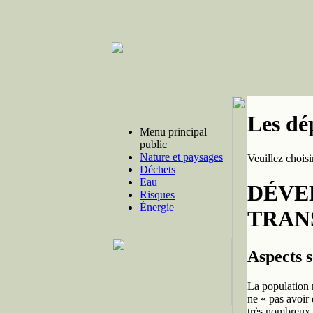
Les dé
Menu principal
public
Nature et paysages
Veuillez chois
Déchets
Eau
DÉVE
Risques
Énergie
TRAN
Aspects 
La population 
ne « pas avoir 
très nombreux t