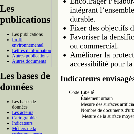
Encourager l’élabo
Les
intégrant l’ensembl
publications
durable.
Fixer des objectifs
Les publications
Favoriser la densific
Profil
ou commercial.
environnemental
Lettres d'information
Améliorer la protect
Autres publications
Autres documents
accessibilité pour l
Les bases de
Indicateurs envisagé
données
Code
Libellé
Étalement urbain
Les bases de
Mesure des surfaces artificia
données
Nombre de documents d'ur
Les acteurs
Mesure de la surface moyenn
Cartographie
Indicateurs
Métiers de la
croissance verte