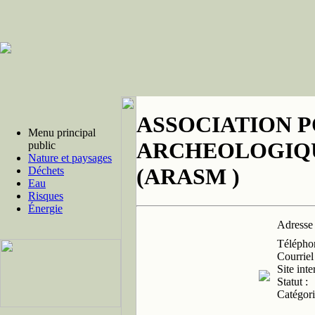
ASSOCIATION 
Menu principal
ARCHEOLOGIQU
public
Nature et paysages
(ARASM )
Déchets
Eau
Risques
Énergie
Adresse 
Télépho
Courriel 
Site inte
Statut :
Catégori