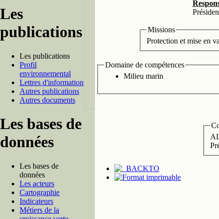
Respons
Les
Président
publications
Missions
Protection et mise en v
Les publications
Profil
Domaine de compétences
environnemental
Milieu marin
Lettres d'information
Autres publications
Autres documents
Les bases de
Co
données
Pr
Les bases de
données
Les acteurs
Cartographie
Indicateurs
Métiers de la
croissance verte