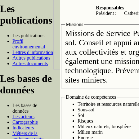
Les
Responsables
Président :
Cather
publications
Missions
Missions de Service Pu
Les publications
sol. Conseil et appui a
Profil
environnemental
aux collectivités et 
Lettres d'information
Autres publications
également une mission
Autres documents
technologique. Prévent
Les bases de
sites miniers.
données
Domaine de compétences
Territoire et ressources naturell
Les bases de
Sous-sol
données
Sol
Les acteurs
Risques
Cartographie
Milieux naturels, biosphère
Indicateurs
Milieu marin
Métiers de la
Énergie
croissance verte