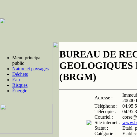
BUREAU DE RE
Menu principal
GEOLOGIQUES 
public
Nature et paysages
(BRGM)
Déchets
Eau
Risques
Énergie
Immeubl
Adresse :
20600
Téléphone :
04.95.5
Télécopie :
04.95.3
Courriel :
corse@
Site internet :
www.br
Statut :
Etabl. 
Catégorie :
Etablis