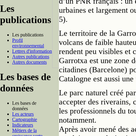
d’un PNR français : un 
Les
urbaines et largement o
publications
5).
Le territoire de la Garro
Les publications
Profil
volcans de faible hauteu
environnemental
rendent peu visibles et 
Lettres d'information
Autres publications
Garrotxa est une zone d
Autres documents
citadines (Barcelone) po
Les bases de
Catalogne est aussi une
données
Le parc naturel créé par
accepter des riverains, c
Les bases de
données
les professionnels du to
Les acteurs
notamment.
Cartographie
Indicateurs
Après avoir mené des ac
Métiers de la
croissance verte