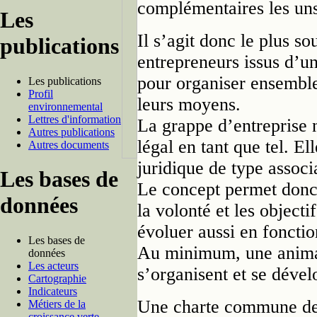
complémentaires les uns
Les
Il s’agit donc le plus so
publications
entrepreneurs issus d’u
pour organiser ensemble
Les publications
Profil
leurs moyens.
environnemental
Lettres d'information
La grappe d’entreprise n
Autres publications
légal en tant que tel. E
Autres documents
juridique de type associ
Les bases de
Le concept permet donc
données
la volonté et les objecti
évoluer aussi en foncti
Les bases de
Au minimum, une animat
données
Les acteurs
s’organisent et se dével
Cartographie
Indicateurs
Une charte commune de c
Métiers de la
croissance verte