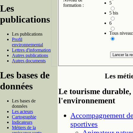
5
formation :
Les
5 bis
publications
6
Tous niveau
Les publications
Profil
environnemental
Lettres d'information
Autres publications
Autres documents
Les bases de
Les méti
données
Le tourisme durable, 
l'environnement
Les bases de
données
Les acteurs
Accompagnement de v
Cartographie
Indicateurs
sportives
Métiers de la
Animateur natur
croissance verte