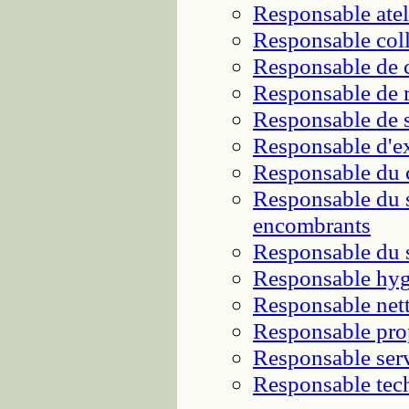
Responsable atel
Responsable coll
Responsable de c
Responsable de r
Responsable de s
Responsable d'ex
Responsable du c
Responsable du s
encombrants
Responsable du s
Responsable hygi
Responsable net
Responsable pro
Responsable serv
Responsable tech