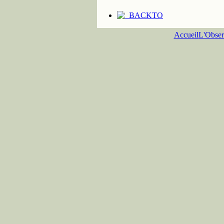
Accueil
L'Obser