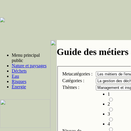
Guide des métiers 
Menu principal
public
Nature et paysages
Déchets
Metacatégories :
Eau
Catégories :
Risques
Énergie
Thèmes :
1
2
3
4
Niveau de