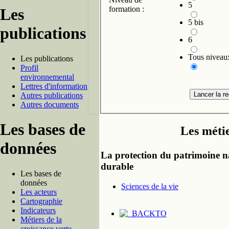
5
formation :
Les
5 bis
publications
6
Tous niveau
Les publications
Profil
environnemental
Lettres d'information
Autres publications
Autres documents
Les bases de
Les méti
données
La protection du patrimoine nat
durable
Les bases de
données
Sciences de la vie
Les acteurs
Cartographie
Indicateurs
Métiers de la
croissance verte