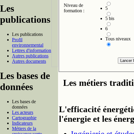
Niveau de
Les
5
formation :
publications
5 bis
6
Les publications
Tous niveaux
Profil
environnemental
Lettres d'information
Autres publications
Autres documents
Les bases de
Les métiers tradit
données
Les bases de
données
L'efficacité énergét
Les acteurs
l'énergie et les éner
Cartographie
Indicateurs
Métiers de la
croissance verte