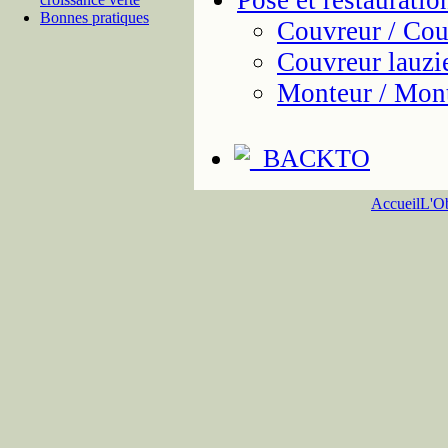
Pose et restauratio
Bonnes pratiques
Couvreur / Cou
Couvreur lauzie
Monteur / Mont
Accueil
L'Ob