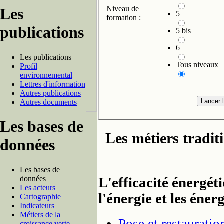
Niveau de
Les
5
formation :
publications
5 bis
6
Les publications
Tous niveaux
Profil
environnemental
Lettres d'information
Autres publications
Autres documents
Les bases de
Les métiers tradit
données
Les bases de
données
L'efficacité énergét
Les acteurs
l'énergie et les éner
Cartographie
Indicateurs
Métiers de la
croissance verte