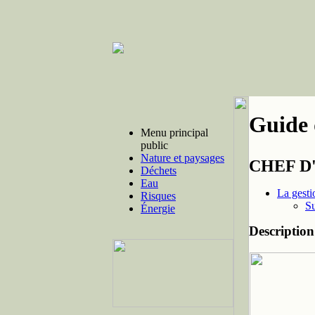
Guide 
Menu principal
public
Nature et paysages
CHEF D
Déchets
Eau
La gestio
Risques
Su
Énergie
Description