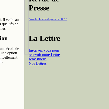
Presse
. Il veille au
Consultez la revue de presse de l'O.E.C
.
s qualités de
 les
La Lettre
ion
une école de
Inscrivez-vous pour
 une option
recevoir notre Lettre
ntuellement
semestrielle
e.
Nos Lettres