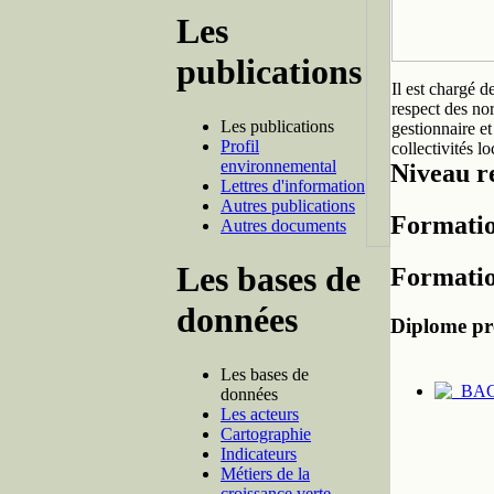
Les
publications
Il est chargé d
respect des nor
Les publications
gestionnaire et
Profil
collectivités lo
environnemental
Niveau re
Lettres d'information
Autres publications
Formatio
Autres documents
Les bases de
Formatio
données
Diplome pr
Les bases de
données
Les acteurs
Cartographie
Indicateurs
Métiers de la
croissance verte