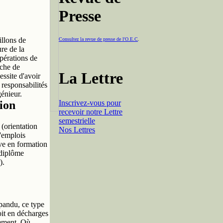
Presse
illons de
Consultez la revue de presse de l'O.E.C
.
ure de la
opérations de
rche de
La Lettre
essite d'avoir
 responsabilités
génieur.
Inscrivez-vous pour
ion
recevoir notre Lettre
semestrielle
 (orientation
Nos Lettres
d'emplois
ève en formation
n diplôme
).
pandu, ce type
oit en décharges
tement. Où