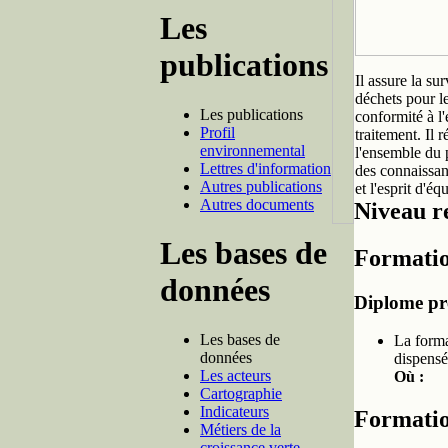
Les
publications
Il assure la su
déchets pour le
Les publications
conformité à l'
Profil
traitement. Il 
environnemental
l'ensemble du p
Lettres d'information
des connaissan
Autres publications
et l'esprit d'é
Autres documents
Niveau re
Les bases de
Formatio
données
Diplome pr
Les bases de
La forma
données
dispensé
Les acteurs
Où :
Cartographie
Indicateurs
Formatio
Métiers de la
croissance verte