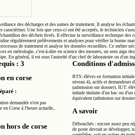
rveillance des décharges et des usines de traitement. Il analyse les échant
s caractériser. Une fois que ceux-ci ont été acceptés, le technicien s'ass
échantillon des déchets livrés. Il effectue la surveillance technique des 
réalise régulièrement prélèvements et analyses pour vérifier la bonne ma
rocessus de traitement et analyse les données recueillies. Ce métier néc
ces en métrologie, c'est-à-dire en science des mesures, un sens aigu des
quipe. En général, il est sous l'autorité d'un chef de laboratoire ou d'un in
quis : 3
Conditions d'admiss
n en corse
BTS: élèves en formation initiale
niveau 4), actifs et demandeurs 
(admission sur dossier). IUT: él
éparé :
initiale titulaire d'un bac ou d'u
équivalent (admission sur dossier
tion demandée n'est pas
e en Corse à l'heure actuelle..
A savoir
Débouchés : encore assez peu ré
n hors de corse
de poste devrait se développer, s
contrôlées, soit en usines de trai