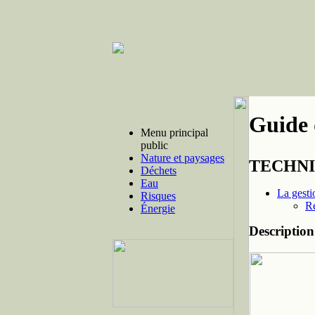
Guide 
Menu principal
public
Nature et paysages
TECHNI
Déchets
Eau
La gestio
Risques
Re
Énergie
Description