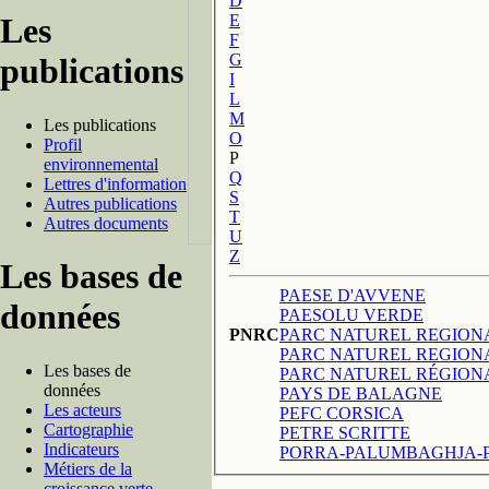
D
E
Les
F
G
publications
I
L
M
Les publications
O
Profil
P
environnemental
Q
Lettres d'information
S
Autres publications
T
Autres documents
U
Z
Les bases de
PAESE D'AVVENE
données
PAESOLU VERDE
PNRC
PARC NATUREL REGION
Les bases de
PARC NATUREL RÉGIONA
données
PAYS DE BALAGNE
Les acteurs
PEFC CORSICA
Cartographie
PETRE SCRITTE
Indicateurs
PORRA-PALUMBAGHJA-PO
Métiers de la
croissance verte