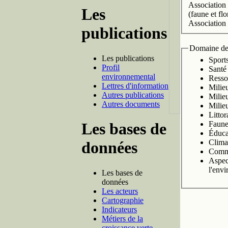
Association 
Les
(faune et fl
Association 
publications
Domaine de
Les publications
Sport
Profil
Santé
environnemental
Resso
Lettres d'information
Milieu
Autres publications
Milie
Autres documents
Milie
Littor
Les bases de
Faun
Éducat
Clima
données
Comm
Aspec
l'env
Les bases de
données
Les acteurs
Cartographie
Indicateurs
Métiers de la
croissance verte