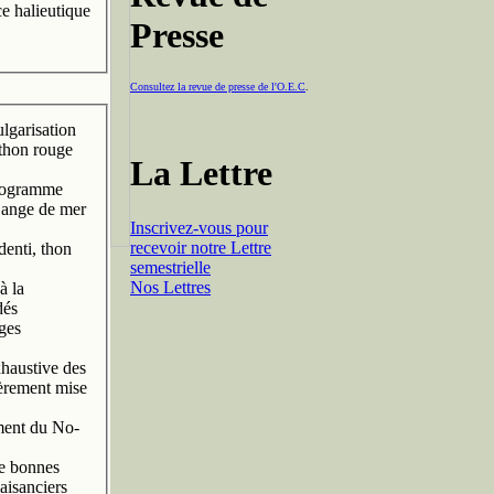
ce halieutique
Presse
Consultez la revue de presse de l'O.E.C
.
ulgarisation
e thon rouge
La Lettre
rogramme
l’ange de mer
Inscrivez-vous pour
recevoir notre Lettre
enti, thon
semestrielle
Nos Lettres
à la
dés
uges
xhaustive des
èrement mise
ment du No-
de bonnes
aisanciers