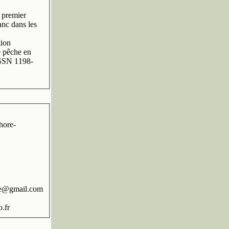
e premier
nc dans les
tion
de pêche en
ISSN 1198-
hore-
re@gmail.com
.fr