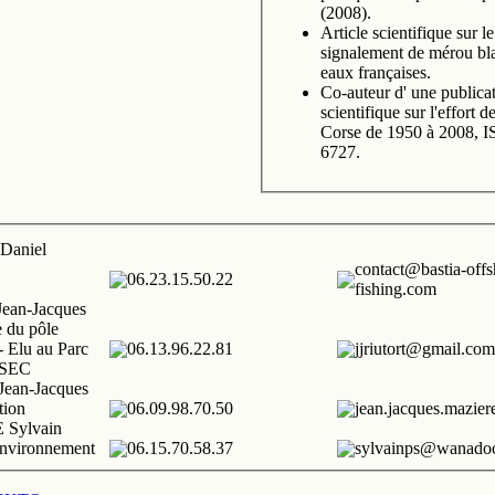
(2008).
Article scientifique sur l
signalement de mérou bla
eaux françaises.
Co-auteur d' une publica
scientifique sur l'effort 
Corse de 1950 à 2008, 
6727.
aniel
contact@bastia-offs
06.23.15.50.22
fishing.com
an-Jacques
 du pôle
 - Elu au Parc
06.13.96.22.81
jjriutort@gmail.com
ESEC
ean-Jacques
ion
06.09.98.70.50
jean.jacques.mazie
Sylvain
 environnement
06.15.70.58.37
sylvainps@wanadoo