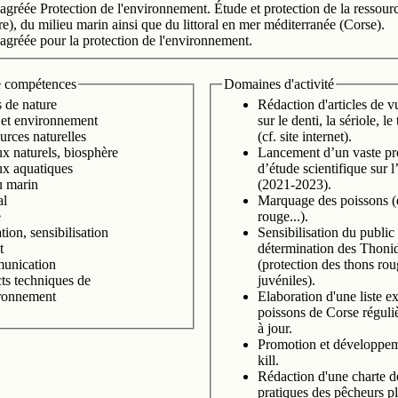
agréée Protection de l'environnement. Étude et protection de la ressour
ore), du milieu marin ainsi que du littoral en mer méditerranée (Corse).
agréée pour la protection de l'environnement.
 compétences
Domaines d'activité
s de nature
Rédaction d'articles de v
 et environnement
sur le denti, la sériole, l
urces naturelles
(cf. site internet).
x naturels, biosphère
Lancement d’un vaste p
ux aquatiques
d’étude scientifique sur 
u marin
(2021-2023).
al
Marquage des poissons (d
e
rouge...).
ion, sensibilisation
Sensibilisation du public 
t
détermination des Thoni
unication
(protection des thons ro
ts techniques de
juvéniles).
ironnement
Elaboration d'une liste e
poissons de Corse réguli
à jour.
Promotion et développe
kill.
Rédaction d'une charte 
pratiques des pêcheurs pl