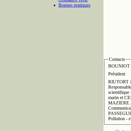
Bonnes pratiques
Contacts
BOUNIOT D
Président
RIUTORT Je
Responsable
scientifique
marin et C
MAZIERE J
Communicat
PASSEGUE 
Pollution -