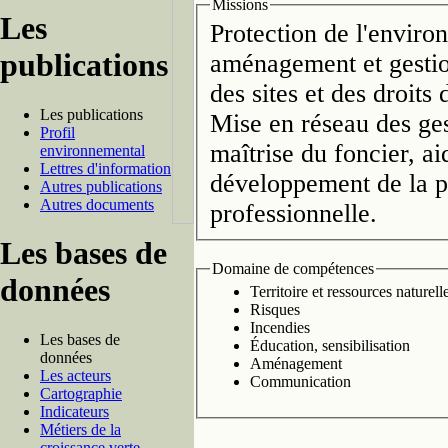
Missions
Les
Protection de l'enviro
publications
aménagement et gestion
des sites et des droits 
Les publications
Mise en réseau des ges
Profil
maîtrise du foncier, aid
environnemental
Lettres d'information
développement de la plu
Autres publications
Autres documents
professionnelle.
Les bases de
Domaine de compétences
données
Territoire et ressources naturell
Risques
Incendies
Les bases de
Éducation, sensibilisation
données
Aménagement
Les acteurs
Communication
Cartographie
Indicateurs
Métiers de la
croissance verte