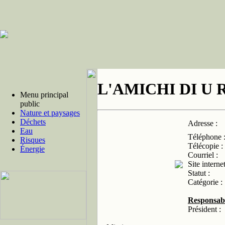
L'AMICHI DI U
Menu principal
public
Nature et paysages
Déchets
Adresse :
Eau
Téléphone 
Risques
Télécopie :
Énergie
Courriel :
Site internet
Statut :
Catégorie :
Responsab
Président :