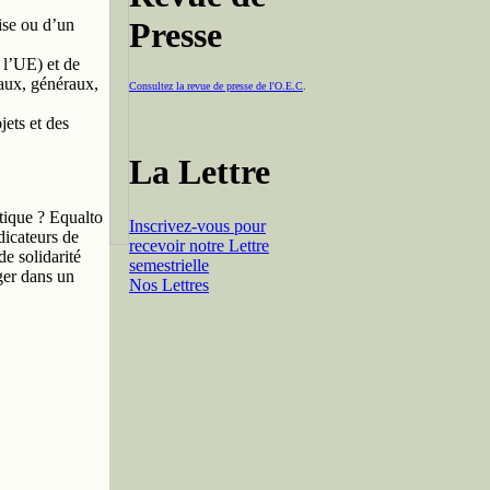
ise ou d’un
Presse
 l’UE) et de
naux, généraux,
Consultez la revue de presse de l'O.E.C
.
jets et des
La Lettre
tique ? Equalto
Inscrivez-vous pour
dicateurs de
recevoir notre Lettre
e solidarité
semestrielle
ager dans un
Nos Lettres