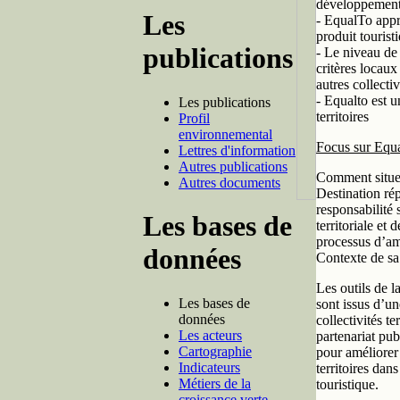
développements
Les
- EqualTo appré
produit tourist
publications
- Le niveau de
critères locaux
autres collect
- Equalto est u
Les publications
territoires
Profil
environnemental
Focus sur Equa
Lettres d'information
Autres publications
Comment situer
Autres documents
Destination rép
responsabilité
Les bases de
territoriale et
processus d’amé
données
Contexte de sa
Les outils de 
Les bases de
sont issus d’un
données
collectivités te
Les acteurs
partenariat pub
Cartographie
pour améliorer 
Indicateurs
territoires dan
Métiers de la
touristique.
croissance verte