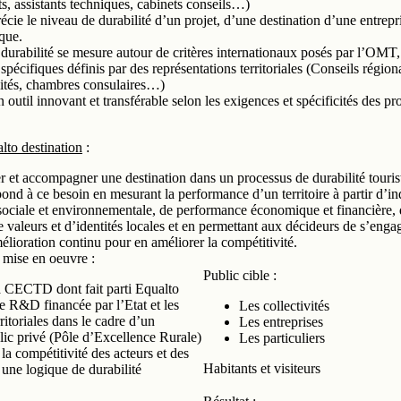
, assistants techniques, cabinets conseils…)
cie le niveau de durabilité d’un projet, d’une destination d’une entrepr
ique.
 durabilité se mesure autour de critères internationaux posés par l’OMT,
 spécifiques définis par des représentations territoriales (Conseils régio
ivités, chambres consulaires…)
n outil innovant et transférable selon les exigences et spécificités des pro
lto destination
:
 et accompagner une destination dans un processus de durabilité touris
ond à ce besoin en mesurant la performance d’un territoire à partir d’in
 sociale et environnementale, de performance économique et financière, d
 de valeurs et d’identités locales et en permettant aux décideurs de s’eng
lioration continu pour en améliorer la compétitivité.
 mise en oeuvre :
Public cible :
la CECTD dont fait parti Equalto
e R&D financée par l’Etat et les
Les collectivités
rritoriales dans le cadre d’un
Les entreprises
lic privé (Pôle d’Excellence Rurale)
Les particuliers
la compétitivité des acteurs et des
Habitants et visiteurs
s une logique de durabilité