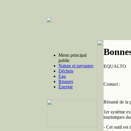
Bonnes
Menu principal
public
Nature et paysages
EQUALTO
Déchets
Eau
Risques
Contact :
Énergie
Résumé de la p
1er système exp
touristiques d
- Cet outil est