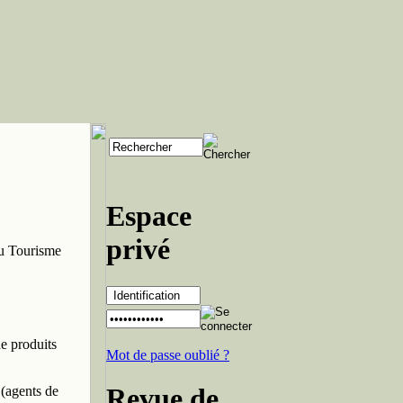
Espace
privé
du Tourisme
de produits
Mot de passe oublié ?
Revue de
 (agents de