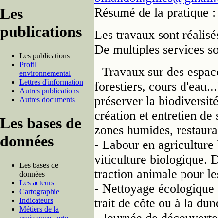
Les
Résumé de la pratique :
publications
Les travaux sont réalisés
De multiples services so
Les publications
Profil
- Travaux sur des espace
environnemental
Lettres d'information
forestiers, cours d'eau.
Autres publications
préserver la biodiversit
Autres documents
création et entretien de
Les bases de
zones humides, restaurat
données
- Labour en agriculture
viticulture biologique. 
Les bases de
traction animale pour le
données
Les acteurs
- Nettoyage écologique d
Cartographie
Indicateurs
trait de côte ou à la dun
Métiers de la
- Journée de découverte,
croissance verte