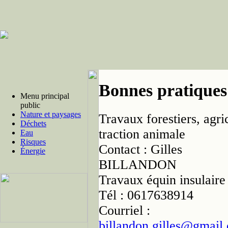
Bonnes pratiques
Menu principal
public
Nature et paysages
Travaux forestiers, agri
Déchets
traction animale
Eau
Risques
Contact :
Gilles
Énergie
BILLANDON
Travaux équin insulaire
Tél : 0617638914
Courriel :
billandon.gilles@gmail