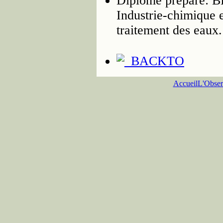
Diplôme préparé: 
Industrie-chimique 
traitement des eaux.
Accueil
L'Obser