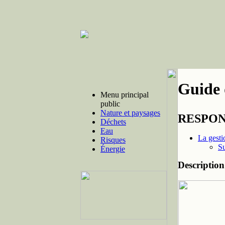
Guide 
Menu principal
public
Nature et paysages
RESPON
Déchets
Eau
La gestio
Risques
Su
Énergie
Description