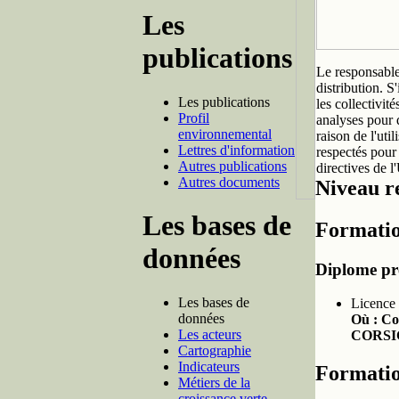
Les
publications
Le responsable
distribution. S
Les publications
les collectivit
Profil
analyses pour 
environnemental
raison de l'uti
Lettres d'information
respectés pour 
Autres publications
directives de 
Autres documents
Niveau re
Les bases de
Formatio
données
Diplome pr
Les bases de
Licence
données
Où : Co
Les acteurs
CORSI
Cartographie
Indicateurs
Formatio
Métiers de la
croissance verte