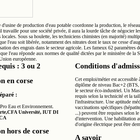
 d'usine de production d'eau potable coordonne la production, le réseau 
'il travaille pour une société privée, il aura la lourde tâche de négocier l
és locales. Sous sa houlette, les techniciens chimistes (en majorité) multip
que l'eau soit libérée, notamment des nitrates dont le taux ne cesse d'a
lisation des engrais dans le secteur agricole. Les fameux 62 paramètres d
que l'eau réponde aux normes de qualité dictées par le ministère de la S
l'Union européenne.
quis : 3 ou 2
Conditions d'admiss
n en corse
Cet emploi/métier est accessible à
diplôme de niveau Bac+2 (BTS, 
le secteur éco-industriel. Un Mast
éparé :
requis selon la technicité et la tai
l'infrastructure. Une aptitude méd
 Pro Eau et Environnement.
vaccinations spécifiques (hépatite
rte,CFA Université, IUT DI
...) peuvent être requises selon l
CA
d'intervention. Une habilitation 
d'origine électrique peut être de
n hors de corse
A savoir