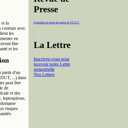
Presse
et la
Consultez la revue de presse de l'O.E.C
.
es contrats avec
lient les
ugmenter en
La Lettre
oivent être
anté et les
Inscrivez-vous pour
ion
recevoir notre Lettre
semestrielle
 partir d'un
Nos Lettres
DUT, ...) dans
er peut être
lle de
icale et des
, leptospirose,
e domaine
aux risques
mandée.