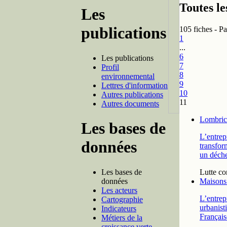
Toutes le
Les
publications
105 fiches - Pa
1
...
6
Les publications
7
Profil
8
environnemental
9
Lettres d'information
10
Autres publications
11
Autres documents
Lombric
Les bases de
L’entrep
données
transfor
un déche
Les bases de
Lutte co
données
Maisons 
Les acteurs
L’entrep
Cartographie
urbanist
Indicateurs
Française
Métiers de la
croissance verte