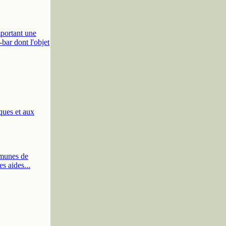
mportant une
-bar dont l'objet
ques et aux
mmunes de
es aides...