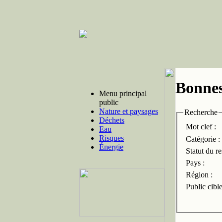
Bonnes
Menu principal
public
Nature et paysages
Recherche
Déchets
Mot clef :
Eau
Risques
Catégorie :
Énergie
Statut du r
Pays :
Région :
Public cible