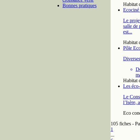
Habitat 
Bonnes pratiques
Ecociné
Le proje
salle de
est...
Habitat 
Pôle Ec
Diverses
De
ma
Habitat 
Les éco-
Le Conse
l’Isère, 
Eco cond
105 fiches - Pa
1
...