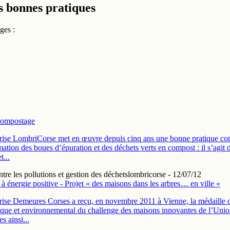
s bonnes pratiques
ges :
ompostage
rise LombriCorse met en œuvre depuis cinq ans une bonne pratique con
mation des boues d’épuration et des déchets verts en compost : il s’agit 
t...
ntre les pollutions et gestion des déchets
lombricorse - 12/07/12
à énergie positive - Projet « des maisons dans les arbres… en ville »
rise Demeures Corses a reçu, en novembre 2011 à Vienne, la médaille d
ique et environnemental du challenge des maisons innovantes de l’Uni
s ainsi...