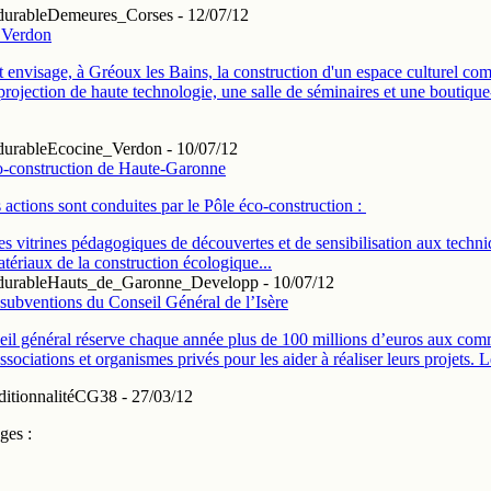
durable
Demeures_Corses - 12/07/12
 Verdon
t envisage, à Gréoux les Bains, la construction d'un espace culturel co
 projection de haute technologie, une salle de séminaires et une boutique
durable
Ecocine_Verdon - 10/07/12
o-construction de Haute-Garonne
 actions sont conduites par le Pôle éco-construction :
s vitrines pédagogiques de découvertes et de sensibilisation aux techni
tériaux de la construction écologique...
durable
Hauts_de_Garonne_Developp - 10/07/12
subventions du Conseil Général de l’Isère
il général réserve chaque année plus de 100 millions d’euros aux co
associations et organismes privés pour les aider à réaliser leurs projets. L
itionnalité
CG38 - 27/03/12
ges :