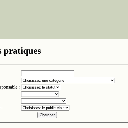
 pratiques
esponsable :
 :