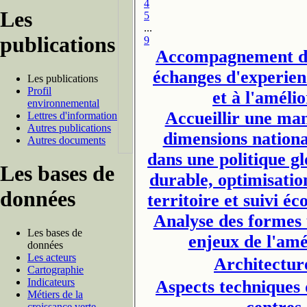
4
Les
5
...
publications
9
Accompagnement des
échanges d'experienc
Les publications
Profil
et à l'améli
environnemental
Accueillir une man
Lettres d'information
Autres publications
dimensions national
Autres documents
dans une politique g
Les bases de
durable, optimisatio
données
territoire et suivi é
Analyse des formes 
Les bases de
enjeux de l'am
données
Les acteurs
Architectur
Cartographie
Indicateurs
Aspects techniques d
Métiers de la
croissance verte