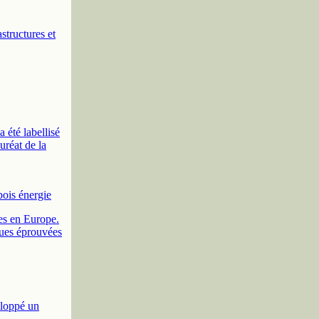
astructures et
 été labellisé
réat de la
bois énergie
ées en Europe.
ques éprouvées
eloppé un