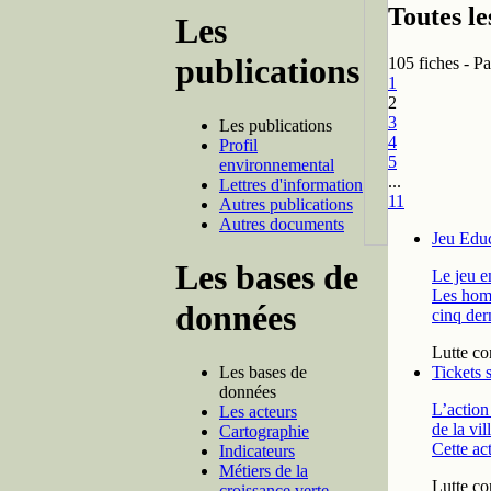
Toutes le
Les
publications
105 fiches - Pa
1
2
3
Les publications
4
Profil
5
environnemental
...
Lettres d'information
11
Autres publications
Autres documents
Jeu Educ
Les bases de
Le jeu e
Les homm
données
cinq dern
Lutte co
Les bases de
Tickets 
données
L’action
Les acteurs
de la vi
Cartographie
Cette ac
Indicateurs
Métiers de la
Lutte co
croissance verte