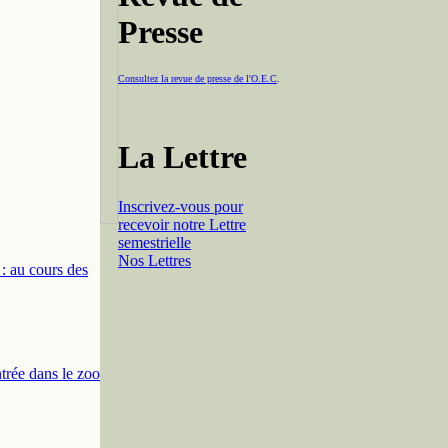
Presse
Consultez la revue de presse de l'O.E.C
.
La Lettre
Inscrivez-vous pour
recevoir notre Lettre
semestrielle
Nos Lettres
: au cours des
ntrée dans le zoo