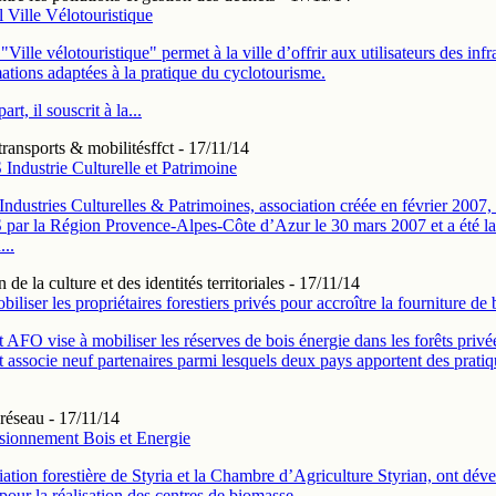
 Ville Vélotouristique
"Ville vélotouristique" permet à la ville d’offrir aux utilisateurs des infr
ations adaptées à la pratique du cyclotourisme.
art, il souscrit à la...
transports & mobilités
ffct - 17/11/14
ndustrie Culturelle et Patrimoine
Industries Culturelles & Patrimoines, association créée en février 2007, a
ar la Région Provence-Alpes-Côte d’Azur le 30 mars 2007 et a été lau
...
 de la culture et des identités territoriales
- 17/11/14
liser les propriétaires forestiers privés pour accroître la fourniture de 
t AFO vise à mobiliser les réserves de bois énergie dans les forêts priv
t associe neuf partenaires parmi lesquels deux pays apportent des prati
réseau
- 17/11/14
sionnement Bois et Energie
ation forestière de Styria et la Chambre d’Agriculture Styrian, ont dév
pour la réalisation des centres de biomasse.