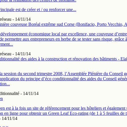
incipale est de créer et / ou renforcer une...
réseau
- 14/11/14
nière couveuse Boréal extrême sud Corse (Bonifacio, Porto Vecchio, A
 développement économique local par excellence, une couveuse d’entre
de permettre aux entrepreneurs en herbe de se tester sans risque, grâce 
ment...
réseau
- 14/11/14
itionnalité des aides à la construction et rénovation des bâtiments - El
la session du second trimestre 2008, l’Assemblée Plénière du Conseil gé
application du principe d’éco conditionnalité des aides du Conseil génér
ion...
itionnalité
- 14/11/14
en
en est à la fois un site de référencement pour les hôteliers et également 
on en ligne pour obtenir un Green Leaf Eco-rating (de 1 à 5 feuilles de tr
 14/11/14