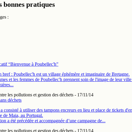
s bonnes pratiques
ges :
atif “Bienvenue à Poubellec'h”
n bref : Poubellec'h est un village éphémère et imaginaire de Bretagne.
es et les femmes de Poubellec'h prennent soin de l'image de leur ville 
ières...
ntre les pollutions et gestion des déchets
- 17/11/14
sans déchets
 a consisté à utiliser des tampons encreurs en lieu et place de tickets d'e
lle de Maia, au Portugal.
tion a été précédée et accompagnée d’une campagne de...
ntre les pollutions et gestion des déchets
- 17/11/14