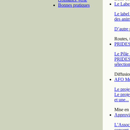
Le Label
Bonnes pratiques
Le label 
des anim
D’autre p
Routes, 
PRIDES I
Le Pôle 
PRIDES p
sélection
Diffusion
AFO Mobi
Le proje
Le proje
et une...
Mise en 
Approvi
L’Associ
concept 