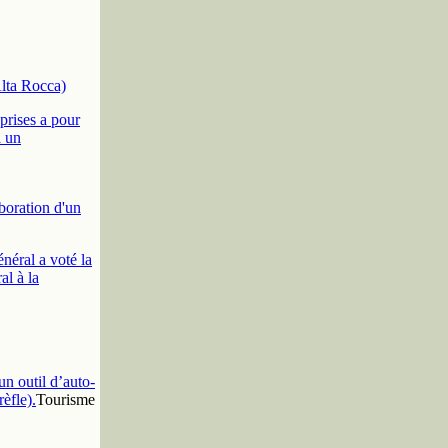
lta Rocca)
prises a pour
à un
aboration d'un
néral a voté la
al à la
un outil d’auto-
èfle).
Tourisme