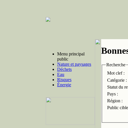
Bonnes
Menu principal
public
Nature et paysages
Recherche
Déchets
Mot clef :
Eau
Risques
Catégorie :
Énergie
Statut du r
Pays :
Région :
Public cible