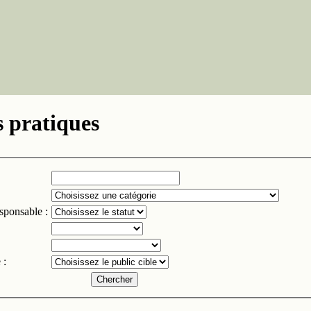
 pratiques
esponsable :
 :