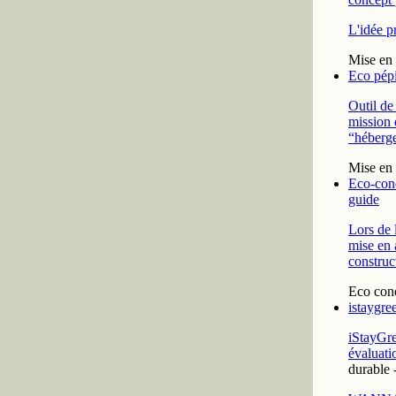
L'idée pr
Mise en 
Eco pépi
Outil de
mission 
“héberge
Mise en 
Eco-cond
guide
Lors de 
mise en 
construct
Eco cond
istaygre
iStayGre
évaluati
durable
-