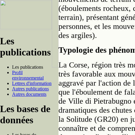
(éboulements rocheux, c
terrain), présentant gén
personnes, et les mouvem
des argiles).
Les
Typologie des phéno
publications
La Corse, région très 
Les publications
très favorable aux mouv
Profil
environnemental
aggravé par l'action de 
Lettres d'information
Autres publications
que l'éboulement de fal
Autres documents
de Ville di Pietrabugno
Les bases de
dramatiques des chutes 
données
la Solitude (GR20) en ju
connaître et de compr
Les bases de