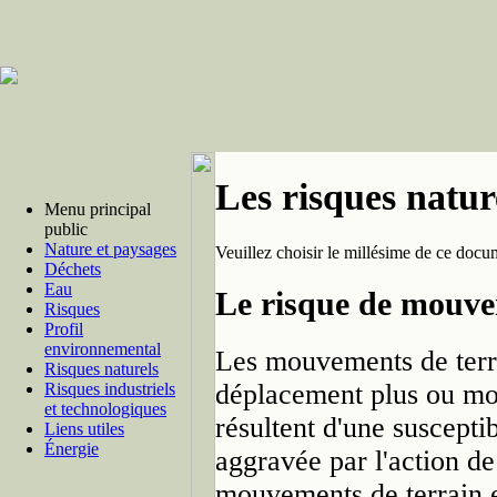
Les risques natur
Menu principal
public
Nature et paysages
Veuillez choisir le millésime de ce docu
Déchets
Eau
Le risque de mouve
Risques
Profil
environnemental
Les mouvements de terra
Risques naturels
déplacement plus ou moin
Risques industriels
et technologiques
résultent d'une suscept
Liens utiles
Énergie
aggravée par l'action de
mouvements de terrain 