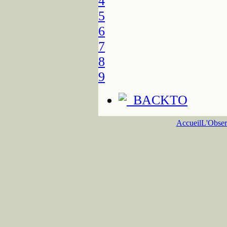
4
5
6
7
8
9
Accueil
L'Obser