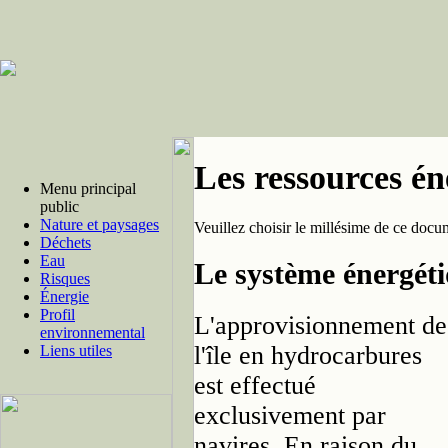
Les ressources én
Menu principal
public
Nature et paysages
Veuillez choisir le millésime de ce docu
Déchets
Eau
Le système énergét
Risques
Énergie
Profil
L'approvisionnement de
environnemental
l'île en hydrocarbures
Liens utiles
est effectué
exclusivement par
navires. En raison du