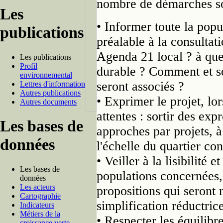
nombre de démarches so
Les
• Informer toute la popul
publications
préalable à la consultat
Agenda 21 local ? à qu
Les publications
Profil
durable ? Comment et so
environnemental
seront associés ?
Lettres d'information
Autres publications
• Exprimer le projet, lor
Autres documents
attentes : sortir des exp
Les bases de
approches par projets, à 
données
l'échelle du quartier con
• Veiller à la lisibilité 
Les bases de
populations concernées,
données
Les acteurs
propositions qui seront 
Cartographie
simplification réductrice
Indicateurs
Métiers de la
• Respecter les équilib
croissance verte